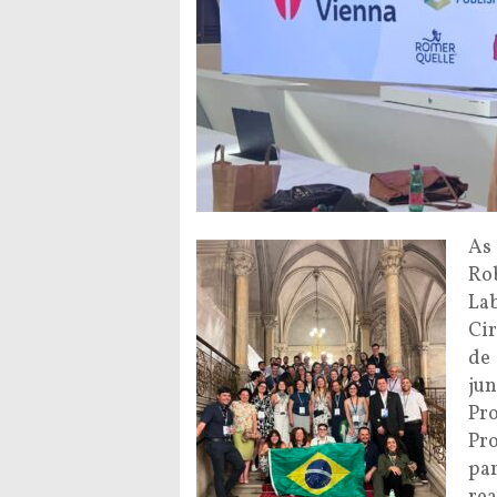
As
Ro
La
Ci
de
ju
Pr
Pr
pa