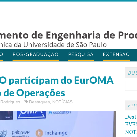
mento de Engenharia de Pro
cnica da Universidade de São Paulo
O
PÓS-GRADUAÇÃO
PESQUISA
EXTENSÃO
BU
RO participam do EurOMA
o de Operações
a Rodrigues
Destaques
,
NOTÍCIAS
ED
Dest
EVE
NOT