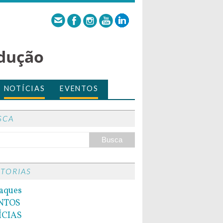
dução
NOTÍCIAS
EVENTOS
SCA
ITORIAS
aques
NTOS
ÍCIAS