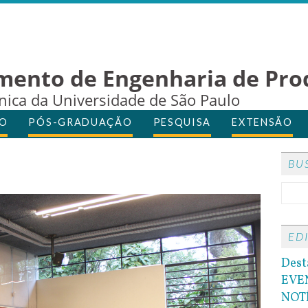
mento de Engenharia de Pro
cnica da Universidade de São Paulo
O
PÓS-GRADUAÇÃO
PESQUISA
EXTENSÃO
BU
ED
Dest
EVE
NOT