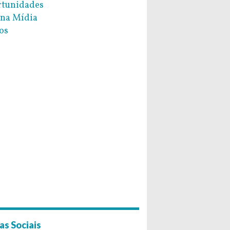
tunidades
na Mídia
os
as Sociais