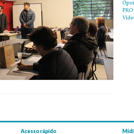
Opor
PRO 
Víde
Acesso rápido
Mídi