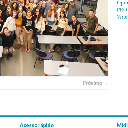
Opor
PRO 
Víde
Próximo →
Acesso rápido
Mídi