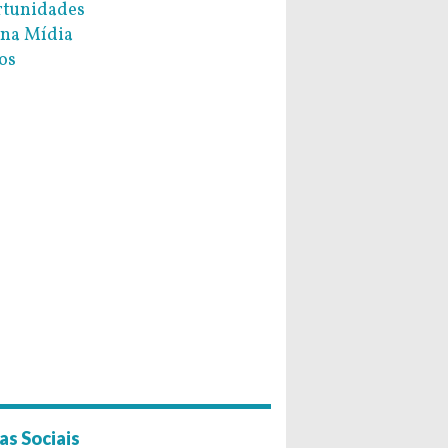
tunidades
na Mídia
os
as Sociais