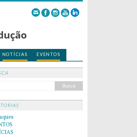
dução
NOTÍCIAS
EVENTOS
SCA
ITORIAS
aques
NTOS
ÍCIAS