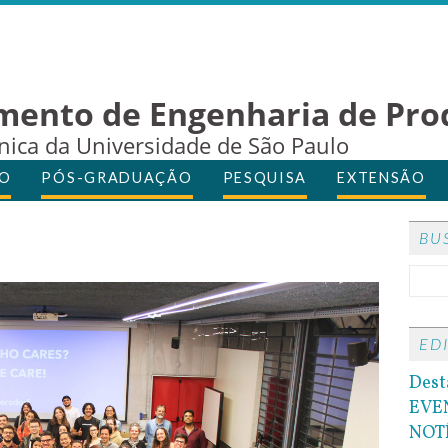
mento de Engenharia de Pro
cnica da Universidade de São Paulo
O
PÓS-GRADUAÇÃO
PESQUISA
EXTENSÃO
BU
ED
Dest
EVE
NOT