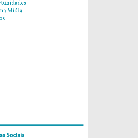
tunidades
na Mídia
os
as Sociais