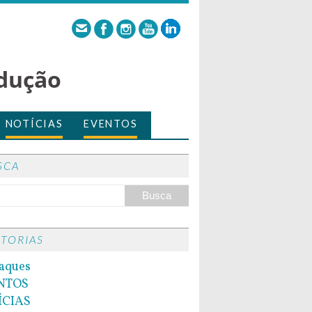
dução
NOTÍCIAS
EVENTOS
SCA
ITORIAS
aques
NTOS
ÍCIAS