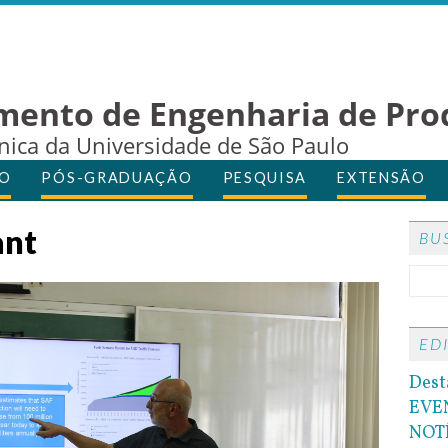
mento de Engenharia de Pro
cnica da Universidade de São Paulo
O
PÓS-GRADUAÇÃO
PESQUISA
EXTENSÃO
ant
BU
ED
Dest
EVE
NOT