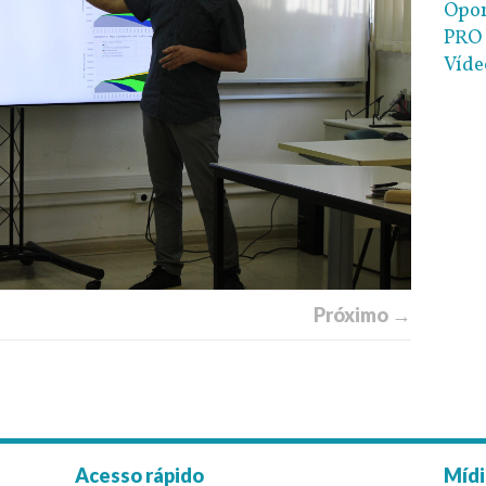
Opor
PRO 
Víde
Próximo →
Acesso rápido
Mídi