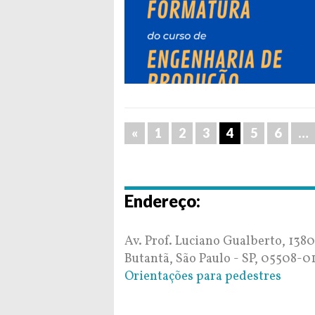
«
1
2
3
4
5
6
…
Endereço:
Av. Prof. Luciano Gualberto, 1380
Butantã, São Paulo - SP, 05508-0
Orientações para pedestres