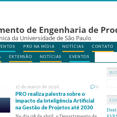
mento de Engenharia de Pro
cnica da Universidade de São Paulo
VENTOS
PRO NA MÍDIA
NOTÍCIAS
CONTATO
A
EXTENSÃO
NOTÍCIAS
EVENTOS
BU
27 de março de 2026
0
PRO realiza palestra sobre o
impacto da Inteligência Artificial
ED
na Gestão de Projetos até 2030
Dest
No dia 08 de abril, o Departamento de
EVE