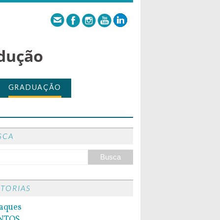
dução
GRADUAÇÃO
SCA
ITORIAS
aques
NTOS