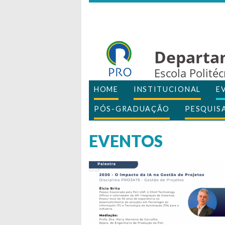
Departa
Escola Polité
HOME
INSTITUCIONAL
E
PÓS-GRADUAÇÃO
PESQUIS
EVENTOS