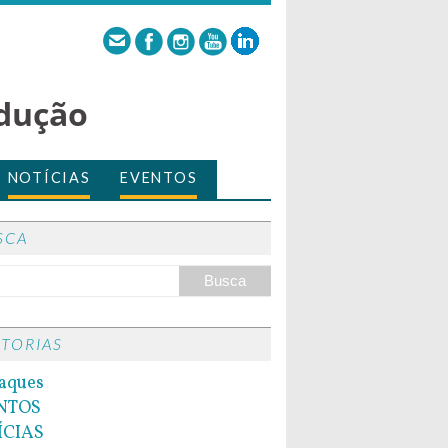
dução
NOTÍCIAS
EVENTOS
SCA
ITORIAS
aques
NTOS
ÍCIAS