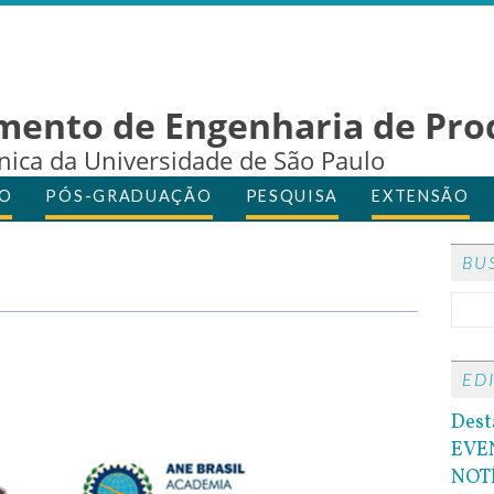
mento de Engenharia de Pro
cnica da Universidade de São Paulo
O
PÓS-GRADUAÇÃO
PESQUISA
EXTENSÃO
BU
ED
Dest
EVE
NOT