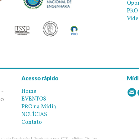
Opor
PRO 
Víde
Acesso rápido
Mídi
Home
 -
EVENTOS
10
PRO na Mídia
NOTÍCIAS
Contato
ia de Produção | Produzido por
SCS - Mídias Online