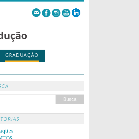
dução
GRADUAÇÃO
SCA
ITORIAS
aques
NTOS