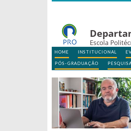
Departa
Escola Polité
HOME
INSTITUCIONAL
E
PÓS-GRADUAÇÃO
PESQUIS