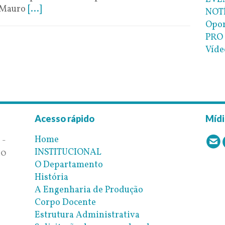
, Mauro
[...]
NOT
Opor
PRO 
Víde
Acesso rápido
Mídi
Home
 -
INSTITUCIONAL
10
O Departamento
História
A Engenharia de Produção
Corpo Docente
Estrutura Administrativa