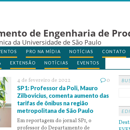
mento de Engenharia de Pro
cnica da Universidade de São Paulo
VENTOS
PRO NA MÍDIA
NOTÍCIAS
CONTATO
A
EXTENSÃO
NOTÍCIAS
EVENTOS
4 de fevereiro de 2022
0
BU
SP1: Professor da Poli, Mauro
Zilbovicius, comenta aumento das
tarifas de ônibus na região
metropolitana de São Paulo
ED
Em reportagem do jornal SP1, o
Dest
professor do Departamento de
EVE