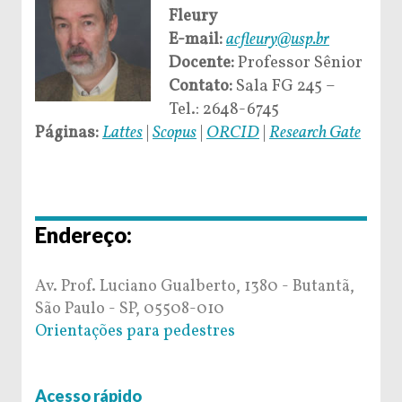
Fleury
E-mail:
acfleury@usp.br
Docente:
Professor Sênior
Contato:
Sala FG 245 –
Tel.: 2648-6745
Páginas:
Lattes
|
Scopus
|
ORCID
|
Research Gate
Endereço:
Av. Prof. Luciano Gualberto, 1380 - Butantã,
São Paulo - SP, 05508-010
Orientações para pedestres
Acesso rápido