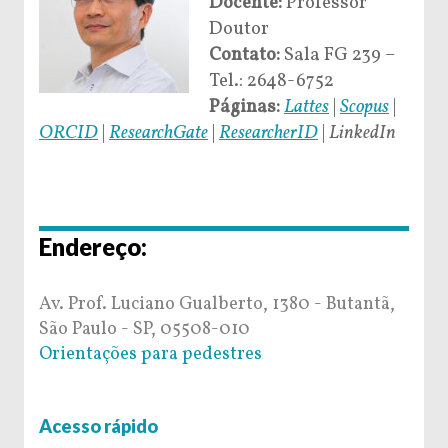
Docente:
Professor
Doutor
Contato:
Sala FG 239 –
Tel.: 2648-6752
Páginas:
Lattes
|
Scopus
|
ORCID
|
ResearchGate
|
ResearcherID
|
LinkedIn
Endereço:
Av. Prof. Luciano Gualberto, 1380 - Butantã,
São Paulo - SP, 05508-010
Orientações para pedestres
Acesso rápido