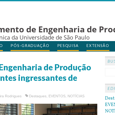
mento de Engenharia de Pro
cnica da Universidade de São Paulo
O
PÓS-GRADUAÇÃO
PESQUISA
EXTENSÃO
BU
Engenharia de Produção
ntes ingressantes de
ED
ira Rodrigues
Destaques
,
EVENTOS
,
NOTÍCIAS
Dest
EVE
NOT