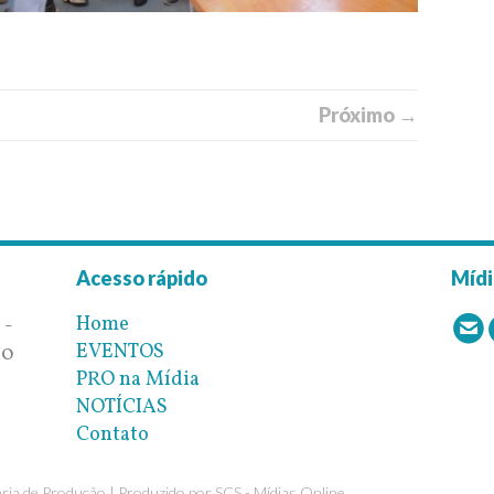
Próximo →
Acesso rápido
Mídi
Home
 -
EVENTOS
10
PRO na Mídia
NOTÍCIAS
Contato
ia de Produção | Produzido por
SCS - Mídias Online