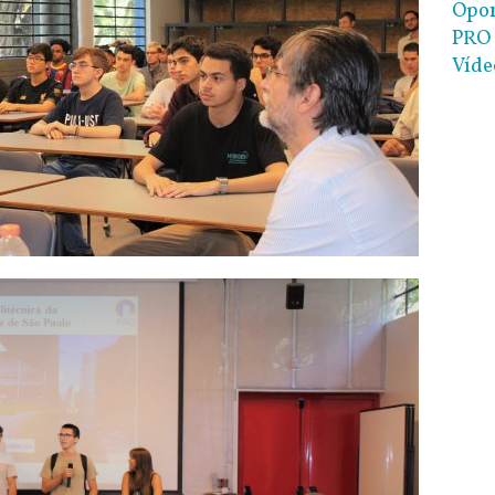
Opor
PRO 
Víde