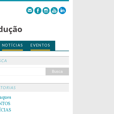
dução
NOTÍCIAS
EVENTOS
SCA
ITORIAS
aques
NTOS
ÍCIAS