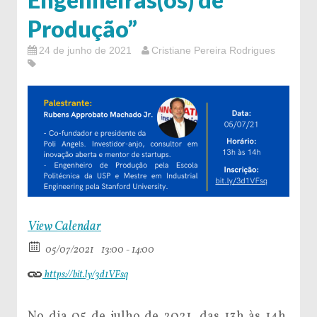
Produção”
24 de junho de 2021
Cristiane Pereira Rodrigues
View Calendar
05/07/2021
13:00 - 14:00
https://bit.ly/3d1VFsq
No dia 05 de julho de 2021, das 13h às 14h,