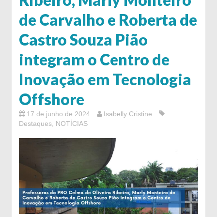
de Carvalho e Roberta de
Castro Souza Pião
integram o Centro de
Inovação em Tecnologia
Offshore
17 de junho de 2024
Isabelly Cristine
Destaques
,
NOTÍCIAS