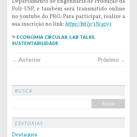
Departamento de Engenharia de Produção da
Poli-USP, e também será transmitido online
no youtube do PRO. Para participar, realize a
sua inscrição no link:
https://bit.ly/3Ncgz93
ECONOMIA CIRCULAR
,
LAB TALKS
,
SUSTENTABILIDADE
← Anterior
Próximo →
BUSCA
EDITORIAS
Destaques