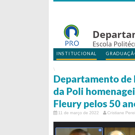
Departa
Escola Polité
INSTITUCIONAL
GRADUAÇÃ
\
Departamento de 
da Poli homenagei
Fleury pelos 50 a
11 de março de 2022
Cristiane Pere