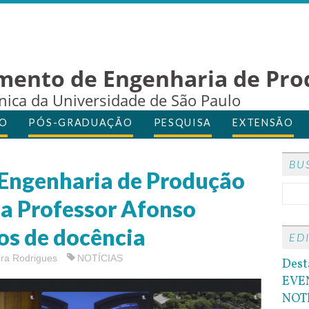
mento de Engenharia de Pro
cnica da Universidade de São Paulo
O
PÓS-GRADUAÇÃO
PESQUISA
EXTENSÃO
BU
Engenharia de Produção
a Professor Afonso
nos de docência
ED
ira Rodrigues
NOTÍCIAS
Dest
EVE
NOT