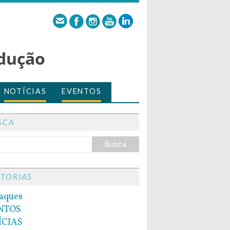
dução
NOTÍCIAS
EVENTOS
SCA
ITORIAS
aques
NTOS
ÍCIAS