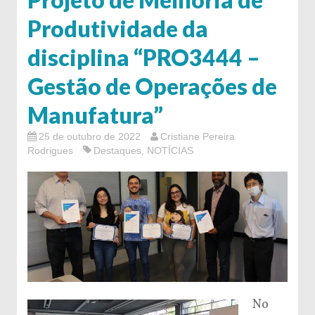
Produtividade da
disciplina “PRO3444 –
Gestão de Operações de
Manufatura”
25 de outubro de 2022
Cristiane Pereira
Rodrigues
Destaques
,
NOTÍCIAS
No