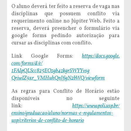
O aluno deverá ter feito a reserva de vaga nas
disciplinas que possuem conflito via
requerimento online no Júpiter Web. Feito a
reserva, deverá preencher o formulário via
google forms pedindo autorização para
cursar as disciplinas com conflito.
Link Google Forms:
https://docs.google.
com/forms/d/e/
1FAIpQLScc825EOzgb4zkgrSWYYvsg
QriwIZ9xr_VMHuhQnJfjgN2bWQ/
viewform
As regras para Conflito de Horário estão
disponíveis no seguinte
link:
https://www.poli.usp.br/
ensino/graduacao/aluno/normas-
e-regulamentos-
usp/criterios-
de-conflito-de-horario